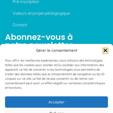
Pré-inscription
Valeurs et projet pédagogique
Contact
Abonnez-vous à
notre newsletter
Gérer le consentement
Pour offrir les meilleures expériences, nous utilisons des technologies
telles que les cookies pour stocker et/ou accéder aux informations des
S'abonner
appareils. Le fait de consentir à ces technologies nous permettra de
traiter des données telles que le comportement de navigation ou les ID
uniques sur ce site. Le fait de ne pas consentir ou de retirer son
consentement peut avoir un effet négatif sur certaines caractéristiques
et fonctions.
Mentions légales
—
Conditions générales d’utilisations
—
Politique de confidentialité
Accepter
©L’Oasis Caen — Création
Apollo Studio – Agence web Caen