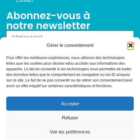
Contact
Abonnez-vous à
notre newsletter
Gérer le consentement
S'abonner
Pour offrir les meilleures expériences, nous utilisons des technologies
telles que les cookies pour stocker et/ou accéder aux informations des
appareils. Le fait de consentir à ces technologies nous permettra de traiter
des données telles que le comportement de navigation ou les ID uniques
sur ce site. Le fait de ne pas consentir ou de retirer son consentement peut
avoir un effet négatif sur certaines caractéristiques et fonctions.
Mentions légales
—
Conditions générales d’utilisations
—
Politique de confidentialité
Accepter
©L’Oasis Caen — Création
Apollo Studio – Agence web
Caen
Refuser
Voir les préférences