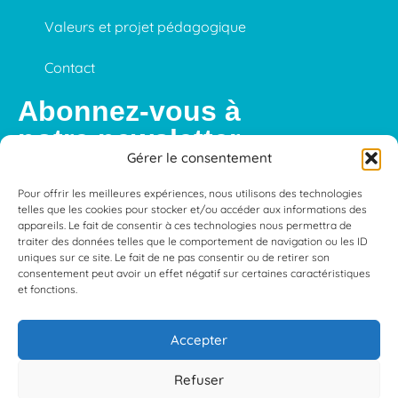
Valeurs et projet pédagogique
Contact
Abonnez-vous à
notre newsletter
Gérer le consentement
Pour offrir les meilleures expériences, nous utilisons des technologies
telles que les cookies pour stocker et/ou accéder aux informations des
S'abonner
appareils. Le fait de consentir à ces technologies nous permettra de
traiter des données telles que le comportement de navigation ou les ID
uniques sur ce site. Le fait de ne pas consentir ou de retirer son
consentement peut avoir un effet négatif sur certaines caractéristiques
et fonctions.
Mentions légales
—
Conditions générales d’utilisations
—
Politique de confidentialité
Accepter
©L’Oasis Caen — Création
Apollo Studio – Agence web Caen
Refuser