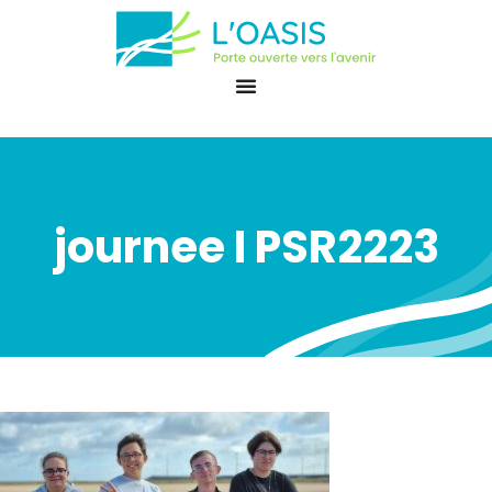
journee I PSR2223