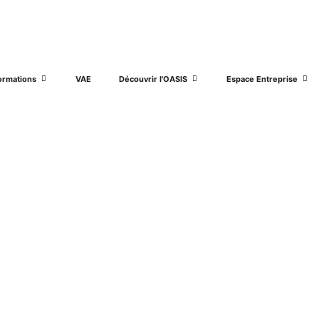
ormations
VAE
Découvrir l'OASIS
Espace Entreprise
image-1-1