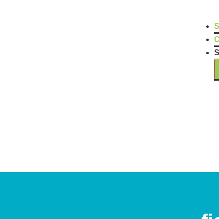
S
C
S