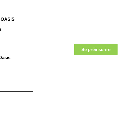
l'OASIS
t
Se préinscrire
Oasis