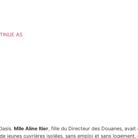
NTINUE AS
Oasis.
Mlle Aline Itier
, fille du Directeur des Douanes, avai
de jeunes ouvrières isolées, sans emploi et sans logement, 